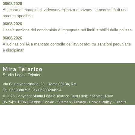
06/08/2026
Accesso a immagini di videosorveglianza e privacy: la necessità di una
procura specifica
06/08/2026
L’assicurazione del condominio è impegnata nei limiti stabiliti dalla polizza
06/08/2026
Allucinazioni IA e mancato controllo dell’avvocato: tra sanzioni pecuniarie
e disciplinari
Mira Telarico
Studio Legale Telarico
Via Giulio venticinque, 23 -
Roma
00136
,
RM
Tel.
0639388795
Fax
06233204994
© 2026 Copyright Studio Legale Telarico. Tutti i diritti riservati | P.IVA
05754581006 |
Gestisci Cookie
-
Sitemap
-
Privacy
-
Cookie Policy
-
Credits