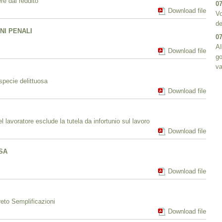
re dal reddito
07
Download file
Vo
de
NI PENALI
07
AI
Download file
go
va
specie delittuosa
Download file
lavoratore esclude la tutela da infortunio sul lavoro
Download file
SA
Download file
eto Semplificazioni
Download file