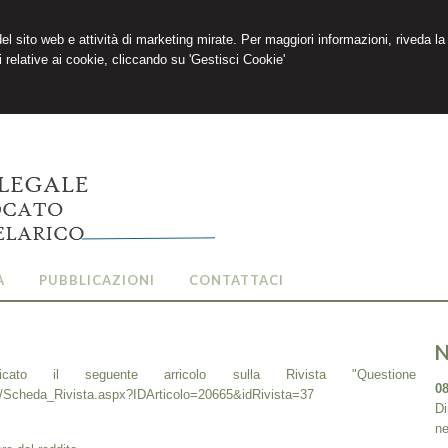
 del sito web e attività di marketing mirate. Per maggiori informazioni, riveda la
 relative ai cookie, cliccando su 'Gestisci Cookie'
À
PUBBLICAZIONI
CONTATTACI
N
cato il seguente arricolo sulla Rivista "Questione
08
ste/Scheda_Rivista.aspx?IDArticolo=20665&idRivista=37
Di
ne