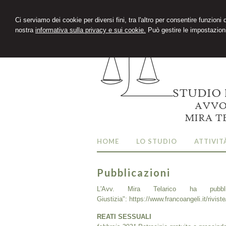
Ci serviamo dei cookie per diversi fini, tra l'altro per consentire funzioni
nostra
informativa sulla privacy e sui cookie.
Può gestire le impostazioni
HOME
LO STUDIO
ATTIVIT
Pubblicazioni
L'Avv. Mira Telarico ha pubbli
Giustizia":
https://www.francoangeli.it/rivi
REATI SESSUALI