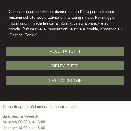
Ci serviamo dei cookie per diversi fini, tra l'altro per consentire
funzioni del sito web e attività di marketing mirate. Per maggiori
informazioni, riveda la nostra
informativa sulla privacy e sui
cookie.
Può gestire le impostazioni relative ai cookie, cliccando su
'Gestisci Cookie'
ACCETTA TUTTI
RIFIUTA TUTTI
MENU
GESTISCI COOKIE
Orari ufficio
Orario di apertura/chiusura del nostro studio
da lunedi a Venerdì
dalle ore 09:00 alle 13:00
dalle ore 14:00 alle 18:00