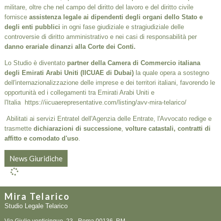
militare, oltre che nel campo del diritto del lavoro e del diritto civile
fornisce
assistenza legale ai dipendenti degli organi dello Stato e
degli enti pubblici
in ogni fase giudiziale e stragiudiziale delle
controversie di diritto amministrativo e nei casi di responsabilità per
danno erariale dinanzi alla Corte dei Conti.
Lo Studio è diventato
partner della Camera di Commercio italiana
degli Emirati Arabi Uniti (IICUAE di Dubai)
la quale opera a sostegno
dell'internazionalizzazione delle imprese e dei territori italiani, favorendo le
opportunità ed i collegamenti tra Emirati Arabi Uniti e
l'Italia
https://iicuaerepresentative.com/listing/avv-mira-telarico/
Abilitati ai servizi Entratel dell'Agenzia delle Entrate, l'Avvocato redige e
trasmette
dichiarazioni di successione
,
volture catastali, contratti di
affitto e comodato d'uso
.
News Giuridiche
Mira Telarico
Studio Legale Telarico
Via Giulio venticinque, 23 -
Roma
00136
,
RM